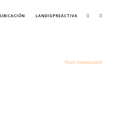
UBICACIÓN
LANDIGPREACTIVA
Home
>
Portfolio
>
Gallery Style
>
Three Columns Grid